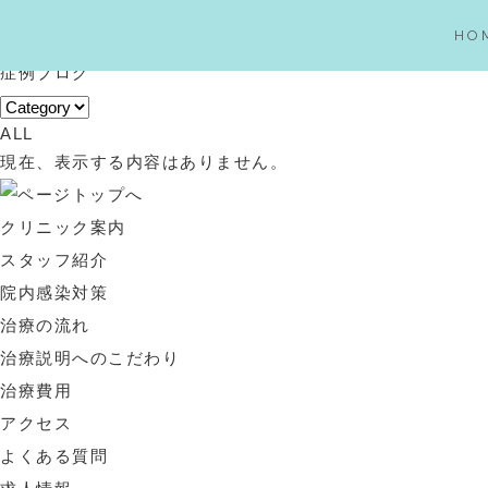
症例ブログ
HO
HOME
症例ブログ
CLINIC
クリニック案内
よくある質問
ALL
スタッフ紹介
求人情報
現在、表示する内容はありません。
院内感染対策
症例ブログ
治療の流れ
コラム
クリニック案内
治療説明へのこだわり
お知らせ
スタッフ紹介
治療費用
お問い合わせ
院内感染対策
アクセス
治療の流れ
治療説明へのこだわり
治療費用
アクセス
よくある質問