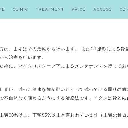
ME
CLINIC
TREATMENT
PRICE
ACCESS
CO
TREATMENT
診療案内
歯周病治療
虫歯治療
インプラント治療
方は、まずはその治療から行います。 またCT撮影による骨
歯の根の治療
審美治療
から治療を行います。
歯髄保存治療
予防歯科
ために、マイクロスクープ下によるメンテナンスを行ってお
精密な根管治療
分子栄養学外来
しまい、残った健康な歯が動いたりして残っている周りの歯
で不自然なく噛めるようにする治療法です。チタンは骨と結
顎90%以上、下顎95%以上と言われています（上顎の骨質