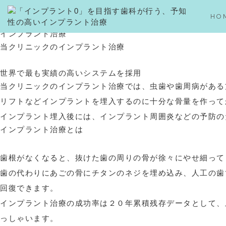
インプラント治療
HO
HOME
インプラント治療
CLINIC
当クリニックのインプラント治療
クリニック案内
よくある質問
スタッフ紹介
求人情報
世界で最も実績の高いシステムを採用
当クリニックのインプラント治療では、虫歯や歯周病がある
院内感染対策
症例ブログ
リフトなどインプラントを埋入するのに十分な骨量を作って
治療の流れ
コラム
インプラント埋入後には、インプラント周囲炎などの予防の
治療説明へのこだわり
お知らせ
インプラント治療とは
治療費用
お問い合わせ
アクセス
歯根がなくなると、抜けた歯の周りの骨が徐々にやせ細って
歯の代わりにあごの骨にチタンのネジを埋め込み、人工の歯
回復できます。
インプラント治療の成功率は２０年累積残存データとして、上
っしゃいます。