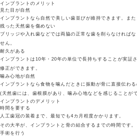
インプラントのメリット
見た目が自然
インプラントなら自然で美しい歯並びが維持できます。また
残った天然歯を傷めない
ブリッジや入れ歯などでは両脇の正常な歯を削らなければな
せん。
耐久がある
インプラントは10年・20年の単位で長持ちすることが実
修正ができます。
噛み心地が自然
インプラントなら食物を噛んだときに振動が骨に直接伝わる
(天然歯には、歯根膜があり、噛み心地などを感じることがで
インプラントのデメリット
時間を要する
人工歯冠の装着まで、最短でも4カ月程度かかります。
その大半が、インプラントと骨の結合するまでの時間です。
手術を行う