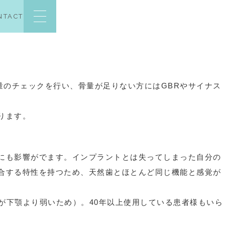
NTACT
03-3792-2244
量のチェックを行い、骨量が足りない方にはGBRやサイナス
ります。
にも影響がでます。インプラントとは失ってしまった自分の
合する特性を持つため、天然歯とほとんど同じ機能と感覚が
が下顎より弱いため）。40年以上使用している患者様もいら