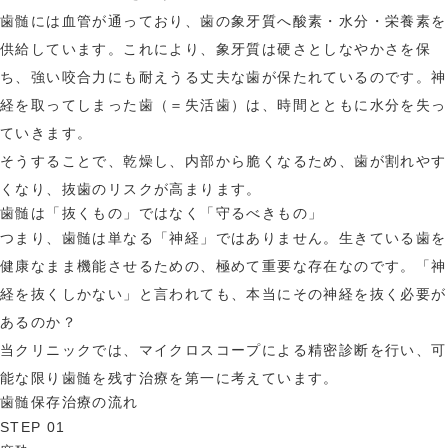
歯髄には血管が通っており、歯の象牙質へ酸素・水分・栄養素を
供給しています。これにより、象牙質は硬さとしなやかさを保
ち、強い咬合力にも耐えうる丈夫な歯が保たれているのです。神
経を取ってしまった歯（＝失活歯）は、時間とともに水分を失っ
ていきます。
そうすることで、乾燥し、内部から脆くなるため、歯が割れやす
くなり、抜歯のリスクが高まります。
歯髄は「抜くもの」ではなく「守るべきもの」
つまり、歯髄は単なる「神経」ではありません。生きている歯を
健康なまま機能させるための、極めて重要な存在なのです。「神
経を抜くしかない」と言われても、本当にその神経を抜く必要が
あるのか？
当クリニックでは、マイクロスコープによる精密診断を行い、可
能な限り歯髄を残す治療を第一に考えています。
歯髄保存治療の流れ
STEP 01