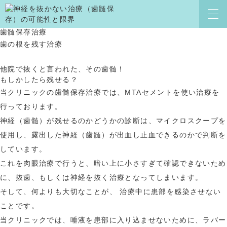
歯髄保存治療
HOME
CLINIC
歯髄保存治療
歯の根を残す治療
クリニック案内
よくある質問
スタッフ紹介
求人情報
他院で抜くと言われた、その歯髄！
院内感染対策
症例ブログ
もしかしたら残せる？
治療の流れ
コラム
当クリニックの歯髄保存治療では、MTAセメントを使い治療を
行っております。
治療説明へのこだわり
お知らせ
神経（歯髄）が残せるのかどうかの診断は、マイクロスクープを
治療費用
お問い合わせ
使用し、露出した神経（歯髄）が出血し止血できるのかで判断を
アクセス
しています。
TREATMENT
これを肉眼治療で行うと、暗い上に小さすぎて確認できないため
に、抜歯、もしくは神経を抜く治療となってしまいます。
診療案内
歯周病治療
そして、何よりも大切なことが、
治療中に患部を感染させない
虫歯治療
インプラント治療
こと
です。
歯の根の治療
審美治療
当クリニックでは、唾液を患部に入り込ませないために、ラバー
歯髄保存治療
予防歯科