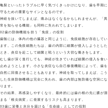
亀裂といったトラブルに早く気づくきっかけになり、歯を早期に
守るための重要なサインとなるのです。
神経を抜いてしまえば、痛みはなくなるかもしれませんが、「異
常を知らせる機能」も同時に失われてしまいます。
02
歯の防御機能を担う「免疫」の役割
歯髄には、体内の他の臓器と同じように、免疫細胞が存在してい
ます。この免疫細胞たちは、歯の内部に細菌が侵入しようとした
とき、炎症を起こして細菌と戦うという大切な働きをします。
むし歯が深く進行しても、神経が生きていれば細菌の侵入を食い
止めようとします。小さな炎症なら自己修復機能によって、歯を
自然に回復させることもあります。神経を取ってしまえば、こう
した生体防御機構は完全に失われ、歯の内部は無防備な空洞にな
ります。
その結果、再感染しやすくなり、最終的には歯の根の先に膿が溜
まる「根尖病変」に発展するリスクも高まります。
03
歯に栄養と水分を届ける「生命線」としての役割