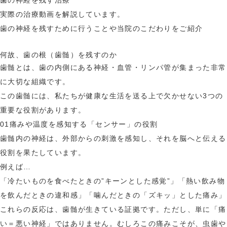
歯の神経を残す治療
実際の治療動画を解説しています。
歯の神経を残すために行うことや当院のこだわりをご紹介
何故、歯の根（歯髄）を残すのか
歯髄とは、歯の内側にある神経・血管・リンパ管が集まった非常
に大切な組織です。
この歯髄には、私たちが健康な生活を送る上で欠かせない3つの
重要な役割があります。
01
痛みや温度を感知する「センサー」の役割
歯髄内の神経は、外部からの刺激を感知し、それを脳へと伝える
役割を果たしています。
例えば…
「冷たいものを食べたときの”キーンとした感覚”」「熱い飲み物
を飲んだときの違和感」「噛んだときの「ズキッ」とした痛み」
これらの反応は、歯髄が生きている証拠です。ただし、単に「痛
い＝悪い神経」ではありません。むしろこの痛みこそが、虫歯や