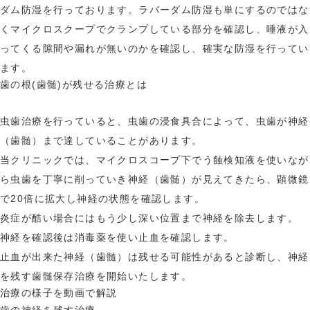
ダム防湿を行っております。ラバーダム防湿も単にするのではな
精密な根管治療
分子栄養学外来
くマイクロスクープでクランプしている部分を確認し、唾液が入
ってくる隙間や漏れが無いのかを確認し、確実な防湿を行ってい
ます。
歯の根(歯髄)が残せる治療とは
虫歯治療を行っていると、虫歯の浸食具合によって、虫歯が神経
（歯髄）まで達していることがあります。
当クリニックでは、マイクロスコープ下でう蝕検知液を使いなが
ら虫歯を丁寧に削っていき神経（歯髄）が見えてきたら、顕微鏡
で20倍に拡大し神経の状態を確認します。
炎症が酷い場合にはもう少し深い位置まで神経を除去します。
神経を確認後は消毒薬を使い止血を確認します。
止血が出来た神経（歯髄）は残せる可能性があると診断し、神経
を残す歯髄保存治療を開始いたします。
治療の様子を動画で解説