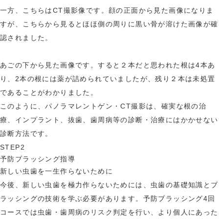
一方、こちらはCT撮影像です。顔の正面から見た画像になりま
すが、こちらから見るとほほ側の周りに黒い骨が溶けた画像が確
認されました。
あごの下から見た画像です。すると２本だと思われた根は4本あ
り、2本の根には薬が詰められていましたが、残り２本は未処置
であることがわかりました。
このように、パノラマレントゲン・CT撮影は、確実な根の治
療、インプラント、抜歯、歯周病等の診断・治療にはかかせない
診断方法です。
STEP2
予防ブラッシング指導
新しい虫歯を一生作らないために
今後、新しい虫歯を極力作らないためには、虫歯の基礎知識とブ
ラッシングの技術を学ぶ必要があります。予防ブラッシング4回
コースでは虫歯・歯周病のリスク判定を行い、より個人にあった