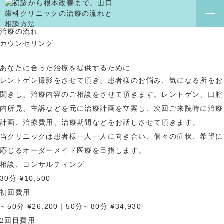
治療の流れ
HOME
CLINIC
治療の流れ
カウンセリング
クリニック案内
よくある質問
スタッフ紹介
求人情報
あなたに合った治療を提供するために
院内感染対策
症例ブログ
レントゲン撮影をさせて頂き、患者様のお悩み、気になる所をお
治療の流れ
コラム
聞きし、治療内容のご相談をさせて頂きます。レントゲン、口腔
治療説明へのこだわり
お知らせ
内所見、主訴などを元に治療計画を立案し、次回ご来院時に治療
治療費用
お問い合わせ
計画、治療費用、治療期間などをお話しさせて頂きます。
アクセス
当クリニックは患者様一人一人に向き合い、個々の症状、希望に
応じるオーダーメイド医療を目指します。
TREATMENT
相談、コンサルティング
診療案内
歯周病治療
30分 ¥10,500
虫歯治療
インプラント治療
初回費用
歯の根の治療
審美治療
～50分 ¥26,200｜50分～80分 ¥34,930
歯髄保存治療
予防歯科
2回目費用