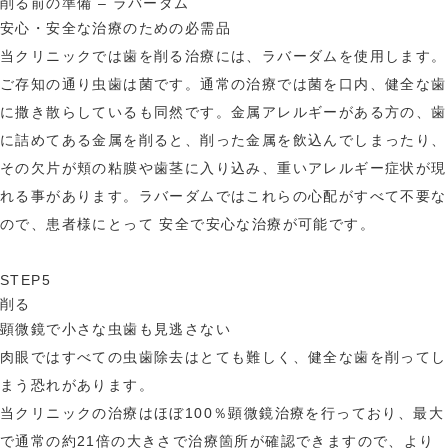
削る前の準備 – ラバーダム
安心・安全な治療のための必需品
当クリニックでは歯を削る治療には、ラバーダムを使用します。
ご存知の通り虫歯は菌です。通常の治療では菌を口内、健全な歯
に撒き散らしているも同然です。金属アレルギーがある方の、歯
に詰めてある金属を削ると、削った金属を飲込んでしまったり、
その欠片が頬の粘膜や歯茎に入り込み、重いアレルギー症状が現
れる事があります。ラバーダムではこれらの心配がすべて不要な
ので、患者様にとって 安全で安心な治療が可能です。
STEP5
削る
顕微鏡で小さな虫歯も見逃さない
肉眼ではすべての虫歯除去はとても難しく、健全な歯を削ってし
まう恐れがあります。
当クリニックの治療はほぼ100％顕微鏡治療を行っており、最大
で通常の約21倍の大きさで治療箇所が確認できますので、より