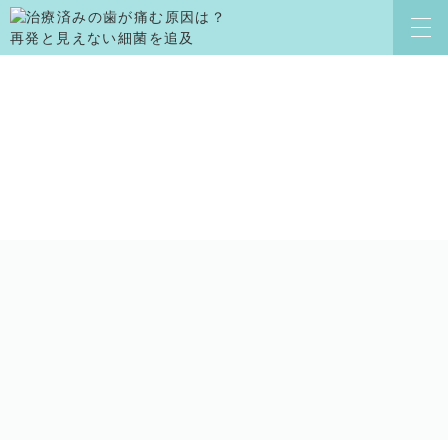
CLINIC
クリニック案内
よくある質問
スタッフ紹介
求人情報
院内感染対策
症例ブログ
治療の流れ
コラム
新着情報
治療説明へのこだわり
お知らせ
治療費用
お問い合わせ
アクセス
TREATMENT
診療案内
歯周病治療
虫歯治療
インプラント治療
歯の根の治療
審美治療
歯髄保存治療
予防歯科