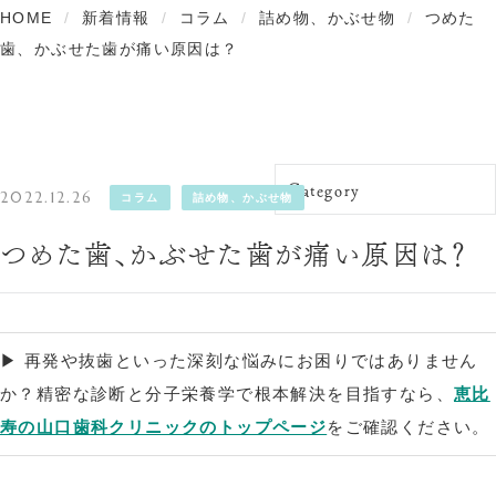
HOME
新着情報
コラム
詰め物、かぶせ物
つめた
精密な根管治療
分子栄養学外来
歯、かぶせた歯が痛い原因は？
2022.12.26
コラム
詰め物、かぶせ物
つめた歯、かぶせた歯が痛い原因は？
▶︎ 再発や抜歯といった深刻な悩みにお困りではありません
か？精密な診断と分子栄養学で根本解決を目指すなら、
恵比
寿の山口歯科クリニックのトップページ
をご確認ください。