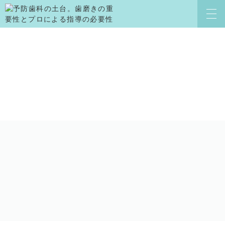
CLINIC
クリニック案内
よくある質問
スタッフ紹介
求人情報
院内感染対策
症例ブログ
治療の流れ
コラム
新着情報
治療説明へのこだわり
お知らせ
治療費用
お問い合わせ
アクセス
TREATMENT
診療案内
歯周病治療
虫歯治療
インプラント治療
歯の根の治療
審美治療
歯髄保存治療
予防歯科