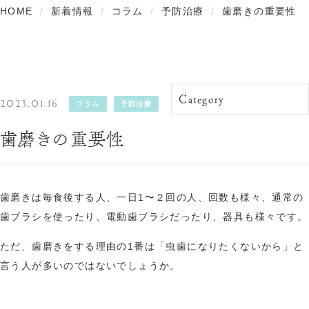
HOME
新着情報
コラム
予防治療
歯磨きの重要性
精密な根管治療
分子栄養学外来
2023.01.16
コラム
予防治療
歯磨きの重要性
歯磨きは毎食後する人、一日1〜２回の人、回数も様々、通常の
歯ブラシを使ったり、電動歯ブラシだったり、器具も様々です。
ただ、歯磨きをする理由の1番は「虫歯になりたくないから」と
言う人が多いのではないでしょうか。